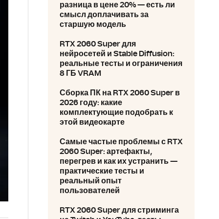
разница в цене 20% — есть ли
смысл доплачивать за
старшую модель
RTX 2060 Super для
нейросетей и Stable Diffusion:
реальные тесты и ограничения
8 ГБ VRAM
Сборка ПК на RTX 2060 Super в
2026 году: какие
комплектующие подобрать к
этой видеокарте
Самые частые проблемы с RTX
2060 Super: артефакты,
перегрев и как их устранить —
практические тесты и
реальный опыт
пользователей
RTX 2060 Super для стриминга