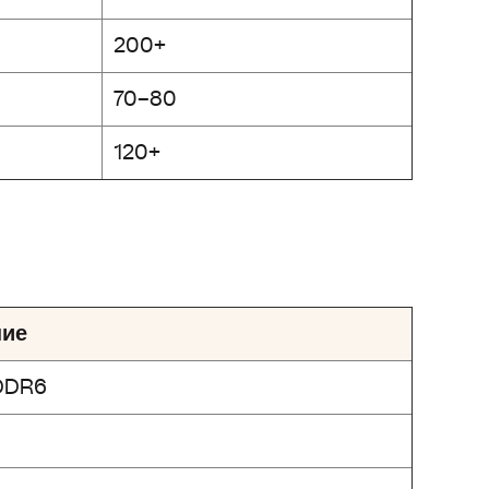
200+
70–80
120+
ние
DDR6