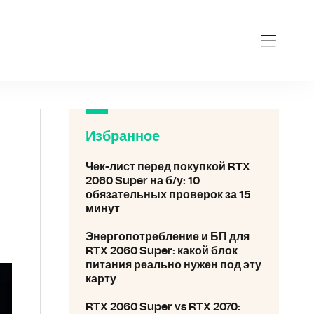
eokarta-2060-super.ru
Избранное
Чек-лист перед покупкой RTX
2060 Super на б/у: 10
обязательных проверок за 15
минут
Энергопотребление и БП для
RTX 2060 Super: какой блок
питания реально нужен под эту
карту
RTX 2060 Super vs RTX 2070: