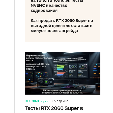
на Twitch и YouTube: тесты
NVENC и качество
кодирования
Как продать RTX 2060 Super по
выгодной цене и не остаться в
минусе после апгрейда
и
RTX 2060 Super
05 апр 2026
Тесты RTX 2060 Super в